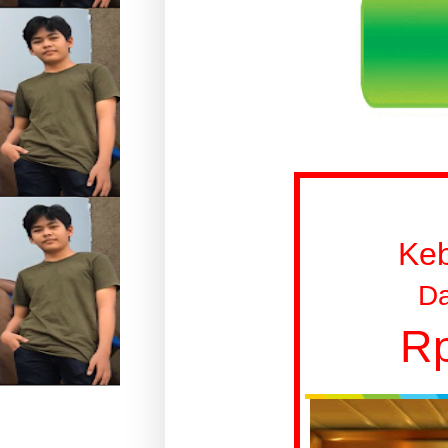
Ke
Da
Rp