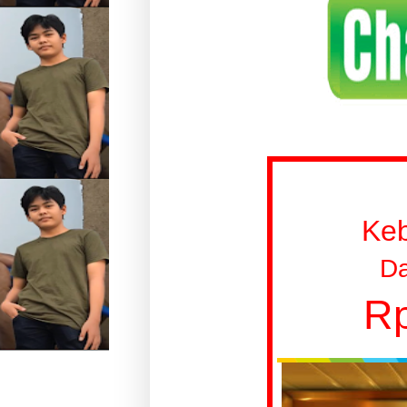
Ke
Da
Rp