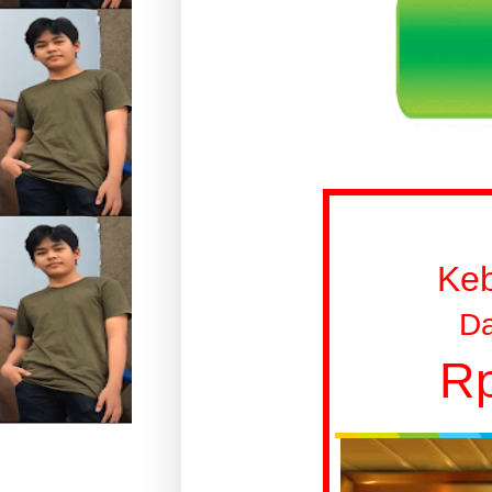
Ke
Da
Rp