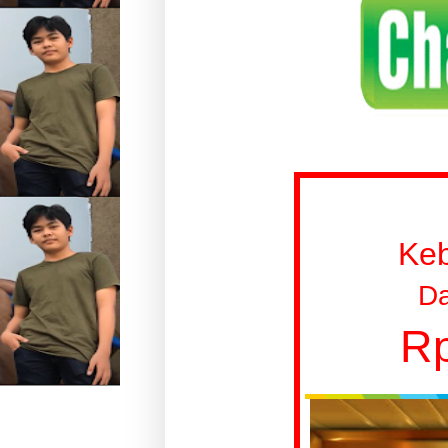
Ke
Da
Rp