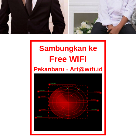
Sambungkan ke
Free WIFI
Pekanbaru - Art@wifi.id