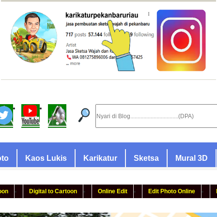
oto
Kaos Lukis
Karikatur
Sketsa
Mural 3D
oon
Digital to Cartoon
Online Edit
Edit Photo Online