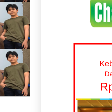
Ke
Da
Rp