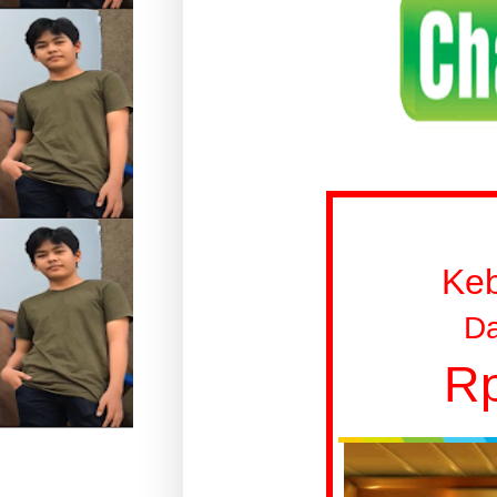
Ke
Da
Rp