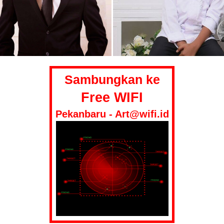
Sambungkan ke
Free WIFI
Pekanbaru - Art@wifi.id