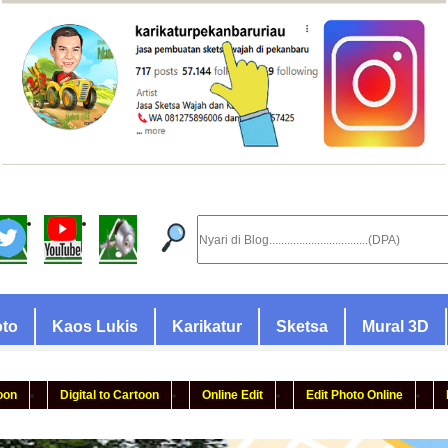
oto
Kaos Lukis
Karikatur
Sketsa
Mural 3D
oon
Digital to Cartoon
Online Edit
Edit Photo Online