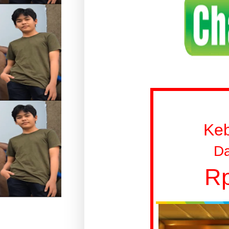
Ke
Da
Rp