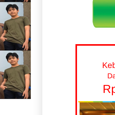
Ke
Da
Rp